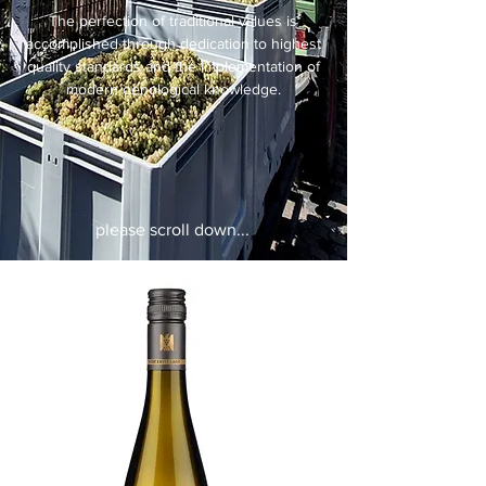
The perfection of traditional values is
accomplished through dedication to highest
quality standards and the implementation of
modern oenological knowledge.
please scroll down...