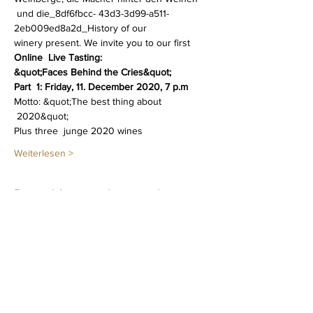
 und die_8df6fbcc- 43d3-3d99-a511-
2eb009ed8a2d_History of our 
winery present. We invite you to our first
Online  Live Tasting:
&quot;Faces Behind the Cries&quot;
Part  1: Friday, 11. December 2020, 7 p.m
Motto: &quot;The best thing about 
 2020&quot;
Plus three  junge 2020 wines
Weiterlesen >
Diese Veranstaltung teilen