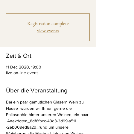
Registration complete
view events
Zeit & Ort
11 Dec 2020, 19:00
live on-line event
Über die Veranstaltung
Bei ein paar gemütlichen Gläsern Wein zu 
Hause  würden wir Ihnen gerne die 
Philosophie hinter unseren Weinen, ein paar 
 Anekdoten_8df6fbcc-43d3-3d99-a511 
-2eb009ed8a2d_rund um unsere 
Weinberge, die Macher hinter den Weinen 