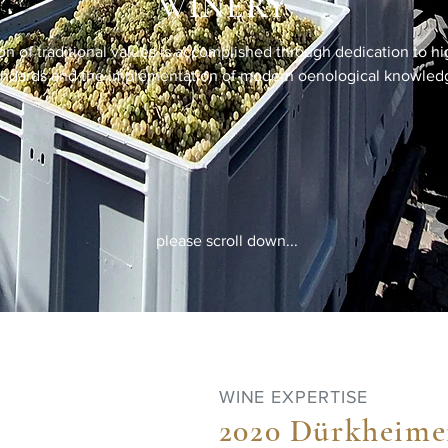
WINERY
on of traditional values is accomplished through dedication to hi
andards and the implementation of modern oenological knowled
please scroll down...
WINE EXPERTISE
2020 Dürkheime