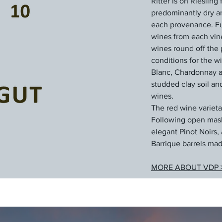
Ritter is on Rieslin
predominantly dry and
each provenance. Ful
wines from each vin
wines round off the 
conditions for the w
Blanc, Chardonnay an
studded clay soil an
wines.
The red wine varieta
Following open mash 
elegant Pinot Noirs, 
Barrique barrels mad
MORE ABOUT VDP 