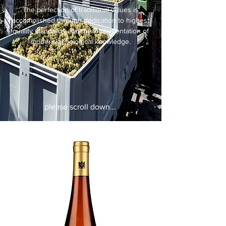
The perfection of traditional values is
accomplished through dedication to highest
quality standards and the implementation of
modern oenological knowledge.
please scroll down...