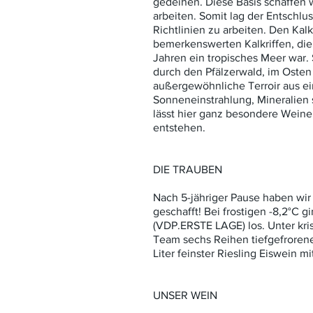
gedeihen. Diese Basis schaffen w
arbeiten. Somit lag der Entschlu
Richtlinien zu arbeiten. Den Kal
bemerkenswerten Kalkriffen, die 
Jahren ein tropisches Meer war
durch den Pfälzerwald, im Osten
außergewöhnliche Terroir aus e
Sonneneinstrahlung, Mineralien
lässt hier ganz besondere Weine,
entstehen.
DIE TRAUBEN
Nach 5-jähriger Pause haben wi
geschafft! Bei frostigen -8,2°C
(VDP.ERSTE LAGE) los. Unter kri
Team sechs Reihen tiefgefrorene
Liter feinster Riesling Eiswein mi
UNSER WEIN