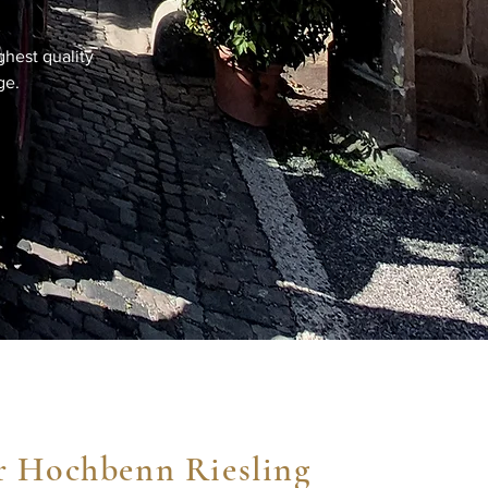
ghest quality
ge.
r Hochbenn Riesling