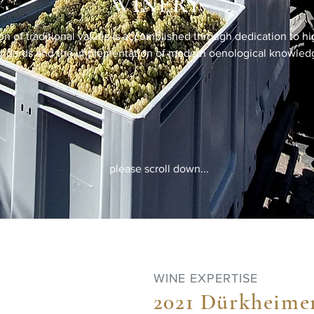
WINERY
on of traditional values is accomplished through dedication to hi
andards and the implementation of modern oenological knowled
please scroll down...
WINE EXPERTISE
2021 Dürkheime