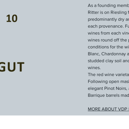
As a founding member
Ritter is on Rieslin
predominantly dry and
each provenance. Ful
wines from each vin
wines round off the 
conditions for the w
Blanc, Chardonnay an
studded clay soil an
wines.
The red wine varieta
Following open mash 
elegant Pinot Noirs, 
Barrique barrels mad
MORE ABOUT VDP 