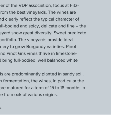
 of the VDP association, focus at Fitz-
g from the best vineyards. The wines are
 clearly reflect the typical character of
l-bodied and spicy, delicate and fine – the
eyard show great diversity. Sweet predicate
portfolio. The vineyards provide ideal
inery to grow Burgundy varieties. Pinot
d Pinot Gris vines thrive in limestone-
d bring full-bodied, well balanced white
ls are predominantly planted in sandy soil.
fermentation, the wines, in particular the
are matured for a term of 15 to 18 months in
e from oak of various origins.
>