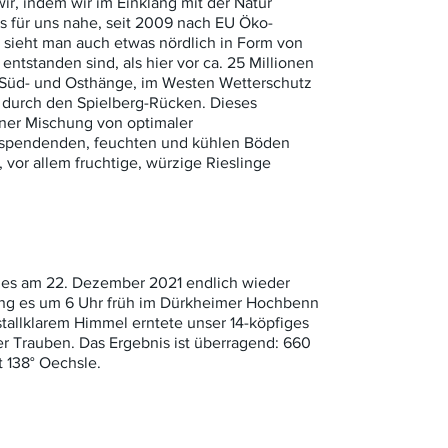
ir, indem wir im Einklang mit der Natur
ss für uns nahe, seit 2009 nach EU Öko-
k sieht man auch etwas nördlich in Form von
entstanden sind, als hier vor ca. 25 Millionen
. Süd- und Osthänge, im Westen Wetterschutz
 durch den Spielberg-Rücken. Dieses
iner Mischung von optimaler
 spendenden, feuchten und kühlen Böden
 vor allem fruchtige, würzige Rieslinge
r es am 22. Dezember 2021 endlich wieder
 ging es um 6 Uhr früh im Dürkheimer Hochbenn
stallklarem Himmel erntete unser 14-köpfiges
r Trauben. Das Ergebnis ist überragend: 660
t 138° Oechsle.