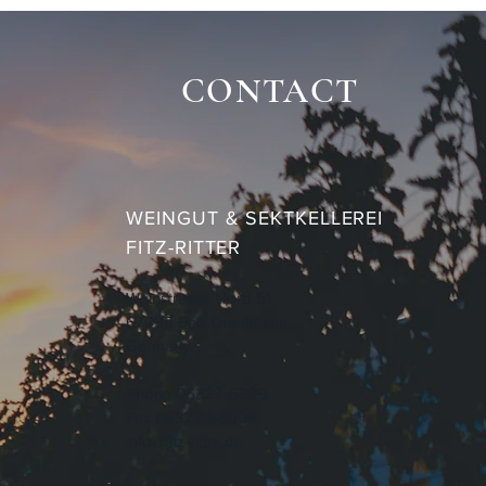
CONTACT
WEINGUT & SEKTKELLEREI
FITZ-RITTER
Weinstrasse Nord 51
67098 Bad Duerkheim
Germany
Phone 06322-5389
Fax 06322-66005
info@fitz-ritter.de