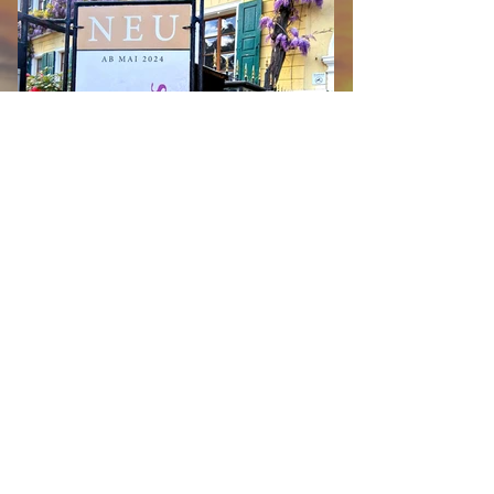
MANOR HOUSE suites
Available now! Three exclusive holiday