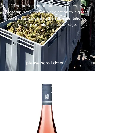
The perfection of traditional values is
accomplished through dedication to highest
quality standards and the implementation of
modern oenological knowledge.
please scroll down...