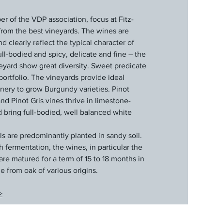
 of the VDP association, focus at Fitz-
g from the best vineyards. The wines are
 clearly reflect the typical character of
l-bodied and spicy, delicate and fine – the
eyard show great diversity. Sweet predicate
portfolio. The vineyards provide ideal
inery to grow Burgundy varieties. Pinot
d Pinot Gris vines thrive in limestone-
d bring full-bodied, well balanced white
ls are predominantly planted in sandy soil.
fermentation, the wines, in particular the
are matured for a term of 15 to 18 months in
e from oak of various origins.
>