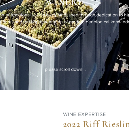
WINERY
on of traditional values is accomplished through dedication to hi
andards and the implementation of modern oenological knowled
please scroll down...
WINE EXPERTISE
2022 Riff Riesli