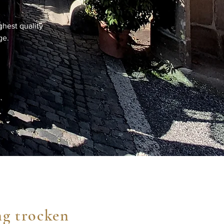
ghest quality
ge.
ng trocken