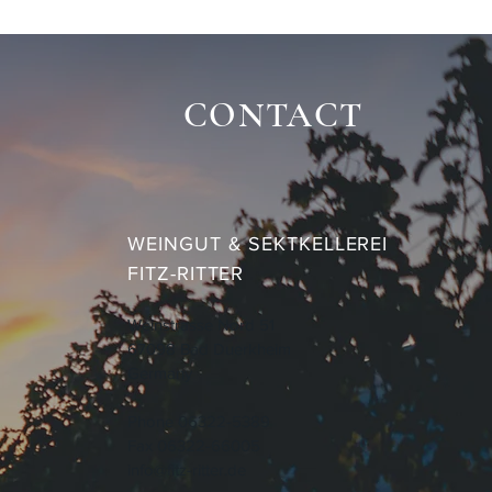
CONTACT
WEINGUT & SEKTKELLEREI
FITZ-RITTER
Weinstrasse Nord 51
67098 Bad Duerkheim
Germany
Phone 06322-5389
Fax 06322-66005
info@fitz-ritter.de