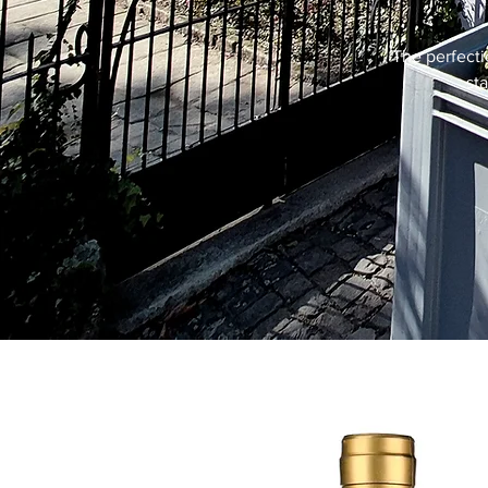
The perfecti
st