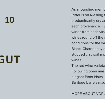
As a founding member
Ritter is on Rieslin
predominantly dry and
each provenance. Ful
wines from each vin
wines round off the 
conditions for the w
Blanc, Chardonnay an
studded clay soil an
wines.
The red wine varieta
Following open mash 
elegant Pinot Noirs, 
Barrique barrels mad
MORE ABOUT VDP 