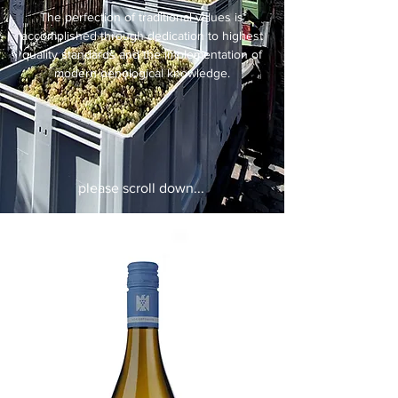
The perfection of traditional values is
accomplished through dedication to highest
quality standards and the implementation of
modern oenological knowledge.
please scroll down...