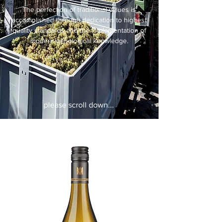
The perfection of traditional values is
accomplished through dedication to highest
quality standards and the implementation of
modern oenological knowledge.
please scroll down...