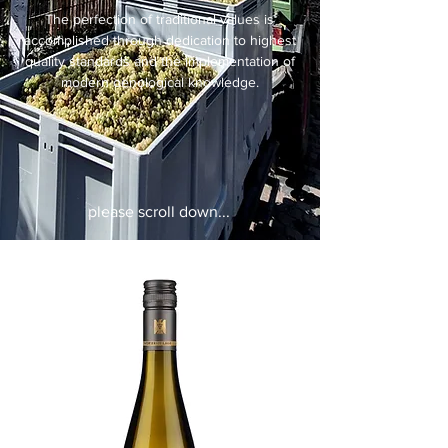
The perfection of traditional values is
accomplished through dedication to highest
quality standards and the implementation of
modern oenological knowledge.
please scroll down...