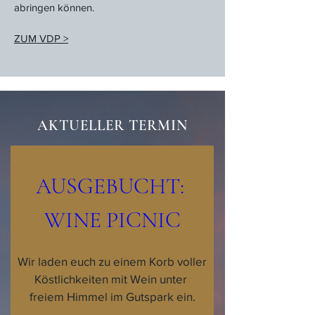
abringen können.
ZUM VDP >
AKTUELLER TERMIN
AUSGEBUCHT: 
WINE PICNIC
Wir laden euch zu einem Korb voller 
Köstlichkeiten mit Wein unter 
freiem Himmel im Gutspark ein.