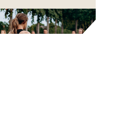
WINEYOGA FÜR GRUPPEN
FÜR JGA, GEBURTSTAG ODER FIRMEN EVENT
Ganz privat mit deinen
Lieblingsmenschen: WineYoga Exklusiv
verbindet dynamisches Yoga,