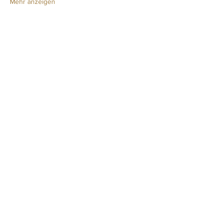
Mehr anzeigen
Diese Veranstaltung teilen
Newsletter
IMPRESSUM
DATENSCHUTZ