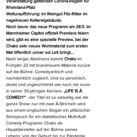
Veranstaltung geltenden Corona-Regeln für 
Rheinland-Pfalz
Welturaufführung: im Weingut Fitz-Ritter im 
nagelneuen Kellereigebäude.
Noch bevor das neue Programm am 28.5. im 
Mannheimer Capitol offiziell Premiere feiern 
wird, gibt es eine spezielle Preview, bei der 
Chako sein neues Wortmaterial zum ersten 
Mal öffentlich unner soi Leit bringt…
Nach langer Abstinenz kommt 
Chako
 im 
Frühjahr 22 mit brandneuem Material zurück 
auf die Bühne. Comedyantisch und 
nachdenklich zugleich. Und so persönlich, 
direkt und ungeschminkt wie noch nie zuvor 
in seiner 30-jährigen Karriere.
 „LIFE IS Ä 
COMEDY“ 
- der Titel ist so vielseitig wie die 
ganze Show: nur mit zwei Ä-Stricheln wird 
aus einem englischen Slogan ein pfälzischer 
Sinnspruch für ein dialektisches Multi-Kulti 
Comedy-Programm. Chako als 
Hauptdarsteller auf der Bühne seines 
Lebens: von der Geburt bis zur Pandemie, 