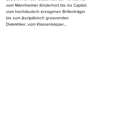
vom Mannheimer Kinderhort bis ins Capitol, 
vom hochdeutsch erzogenen Brillenträger 
bis zum (kur)pälzisch groovenden 
Dialektiker, vom Klassenkasper…
Mehr anzeigen
Diese Veranstaltung teilen
Newsletter