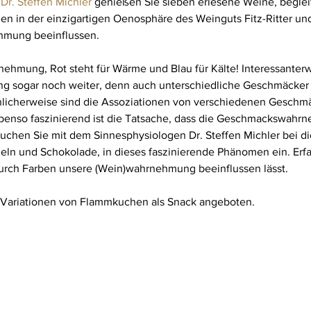
Dr. Steffen Michler
 genießen Sie sieben erlesene Weine, beglei
 in der einzigartigen Oenosphäre des Weinguts Fitz-Ritter und
hmung beeinflussen.
hmung, Rot steht für Wärme und Blau für Kälte! Interessanterw
 sogar noch weiter, denn auch unterschiedliche Geschmäcker 
nlicherweise sind die Assoziationen von verschiedenen Geschm
Ebenso faszinierend ist die Tatsache, dass die Geschmackswahr
uchen Sie mit dem Sinnesphysiologen Dr. Steffen Michler bei d
eln und Schokolade, in dieses faszinierende Phänomen ein. Erfa
durch Farben unsere (Wein)wahrnehmung beeinflussen lässt.
Variationen von Flammkuchen als Snack angeboten.