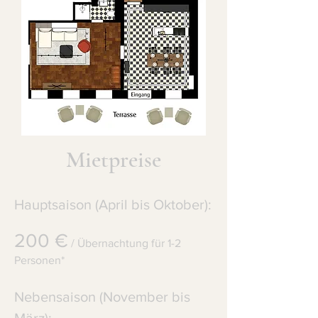
Mietpreise
Hauptsaison (April bis Oktober):
200 €
/ Übernachtung für 1-2
Personen*
Nebensaison (November bis