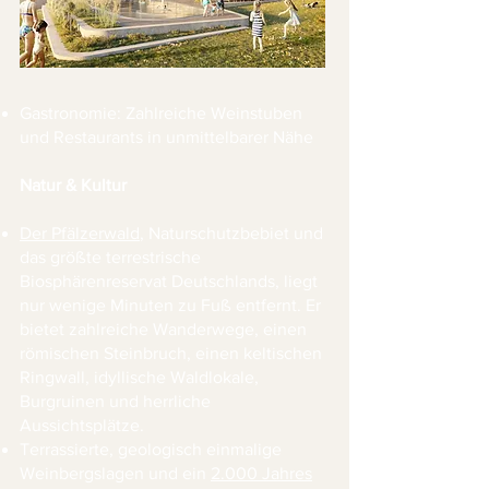
Gastronomie: Zahlreiche Weinstuben
und Restaurants in unmittelbarer Nähe
Natur & Kultur
Der Pfälzerwald
, Naturschutzbebiet und
das größte terrestrische
Biosphärenreservat Deutschlands, liegt
nur wenige Minuten zu Fuß entfernt. Er
bietet zahlreiche Wanderwege, einen
römischen Steinbruch, einen keltischen
Ringwall, idyllische Waldlokale,
Burgruinen und herrliche
Aussichtsplätze.
Terrassierte, geologisch einmalige
Weinbergslagen und ein
2.000 Jahres