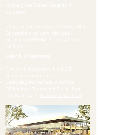
Nutzung des Weber Gasgrills im
Vorgarten
Urlaub mit Freunden oder Verwandten?
Es besteht eine Verbindungstür
zwischen GUTSHAUS suite #2 und
suite #3.
Lage & Umgebung:
Kurpark & Stadtzentrum nur 2-5
Minuten zu Fuß entfernt
Direkt gegenüber: Neu eröffnete
Dürkheimer Therme mit Sauna, Frei-
und Hallenbad: (
www.salinarium.de
)