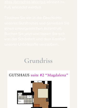
altes römisches Weingut
können zu
Fuß erkundet werden.
Tauchen Sie ein in die Geschichte
unseres Gutshauses und genießen Sie
einen unvergesslichen Aufenthalt.
Buchen Sie jetzt und lassen Sie sich
von der Schönheit und dem Komfort
unserer Unterkünfte verzaubern.
Grundriss