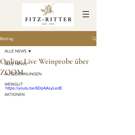
Beitrag
ALLE NEWS
Online Live Weinprobe über
ALLE NEWS
ZOOM
AUSZEICHNUNGEN
WEINGUT
https://youtu.be/6Dp4AsyLedE
AKTIONEN