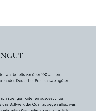
EINGUT
ter war bereits vor über 100 Jahren
rbandes Deutscher Prädikatsweingüter -
ach strengen Kriterien ausgesuchten
e das Bollwerk der Qualität gegen alles, was
obalisierten Welt beliebig und künstlich