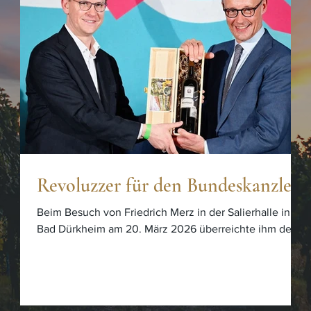
Revoluzzer für den Bundeskanzler!
Beim Besuch von Friedrich Merz in der Salierhalle in
Bad Dürkheim am 20. März 2026 überreichte ihm der
Generalsekretär der CDU Rheinland-Pfalz, Johannes
Steiniger, eine Flasche „Revoluzzer“ – als Symbol für
Frieden, Freiheit und Demokratie. Wir fühlen uns
geehrt, dass unser Wein in diesem besonderen Rahmen