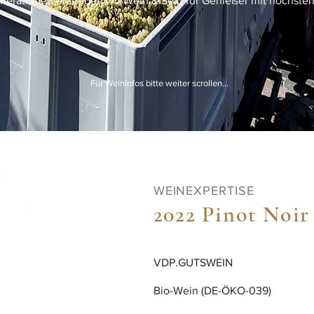
nerationen erzeugen wir Wein & Sekt für Genießer mit höchste
Für Weininfos bitte weiter scrollen...
WEINEXPERTISE
2022 Pinot Noir
VDP.GUTSWEIN
Bio-Wein (DE-ÖKO-039)