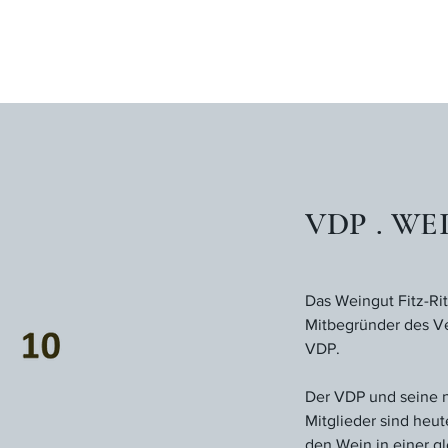
VDP . W
Das Weingut Fitz-Rit
Mitbegründer des Ve
VDP.
Der VDP und seine n
Mitglieder sind heut
den Wein in einer gl