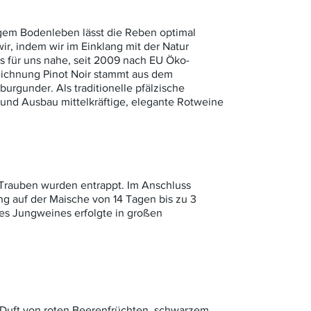
igem Bodenleben lässt die Reben optimal
ir, indem wir im Einklang mit der Natur
ss für uns nahe, seit 2009 nach EU Öko-
zeichnung Pinot Noir stammt aus dem
burgunder. Als traditionelle pfälzische
 und Ausbau mittelkräftige, elegante Rotweine
 Trauben wurden entrappt. Im Anschluss
ng auf der Maische von 14 Tagen bis zu 3
es Jungweines erfolgte in großen
 Duft von roten Beerenfrüchten, schwarzem