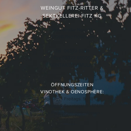
WEINGUT FITZ-RITTER
&
SEKTKELLEREI
FITZ KG
Weinstraße Nord 51
67098 Bad Dürkheim
Tel 06322-5389
Fax 06322-66005
KONTAKTFORMULAR
ÖFFNUNGSZEITEN
VINOTHEK & OENOSPHÈRE:
Montags - Freitags: 9 - 18 Uhr
Samstags & Sonntags: 11 - 17 Uhr
- An Feiertagen geschlossen -