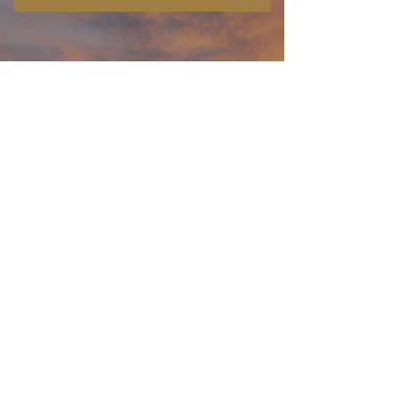
NEWS
NEU: Fitz-Ritter Holzsteige
Die klassische Weinsteige aus