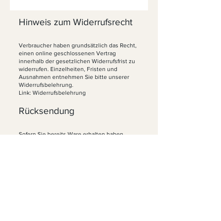
Hinweis zum Widerrufsrecht
Verbraucher haben grundsätzlich das Recht,
einen online geschlossenen Vertrag
innerhalb der gesetzlichen Widerrufsfrist zu
widerrufen. Einzelheiten, Fristen und
Ausnahmen entnehmen Sie bitte unserer
Widerrufsbelehrung.
Link: Widerrufsbelehrung
Rücksendung
Sofern Sie bereits Ware erhalten haben,
senden Sie diese bitte nach Erklärung des
Widerrufs an:
Sektkellerei Fitz
Weinstraße Nord 51
67098 Bad Dürkheim
Deutschland
Bitte senden Sie die Ware möglichst sicher
verpackt zurück.
Kontakt