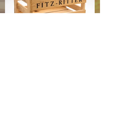
NEU: Fitz-Ritter Holzsteige
Die klassische Weinsteige aus
naturbelassenem Kiefernholz mit
hochwertigem Fitz-Ritter Branding
verbindet traditionelle Weinkultur mit
zeitlosem Design. Sie eignet sich ideal
zur stilvollen Aufbewahrung und
Präsentation von Weinflaschen, als
dekoratives Accessoire für Küche,
Wohnraum oder Weinkeller sowie als
besondere Geschenkverpackung. Ob mit