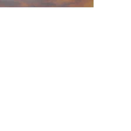
NEWS
Revoluzzer für den
Bundeskanzler!
Beim Besuch von Friedrich Merz in der
Salierhalle in Bad Dürkheim am 20. März
2026 überreichte ihm der